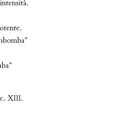
intensità.
otente.
rimbomba”
mba”
c. XIII.