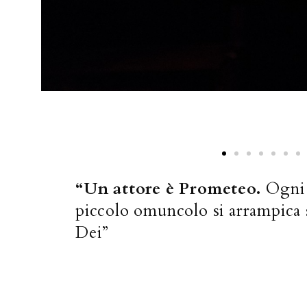
Ufficio Og
“Un attore è Prometeo.
Ogni s
piccolo omuncolo si arrampica s
Dei”