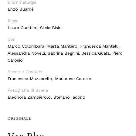
Drammaturgia
Enzo Buarné
Regia
Laura Gualtieri, Silvia Bisio
Con
Marco Colombara, Marta Mantero, Francesca Mantelli,
Alessandra Novelli, Sabrina Begnini, Jessica Guala, Piero
Carosio
Scene e Costumi
Francesca Mazzarello, Mariarosa Carosio
Fotografia di Scena
Eleonora Zampierolo, Stefano Iacono
ORIGINALE