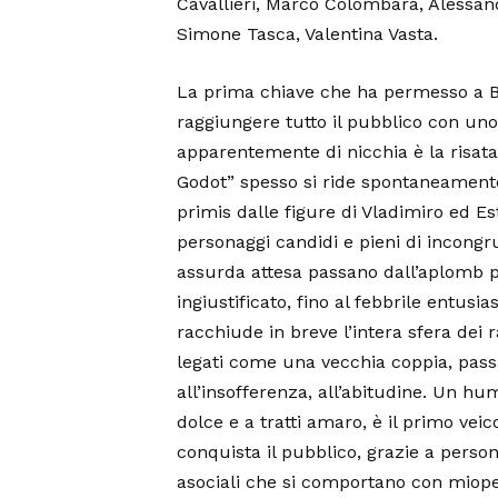
Cavallieri, Marco Colombara, Alessan
Simone Tasca, Valentina Vasta.
La prima chiave che ha permesso a B
raggiungere tutto il pubblico con uno
apparentemente di nicchia è la risata
Godot” spesso si ride spontaneament
primis dalle figure di Vladimiro ed E
personaggi candidi e pieni di incongr
assurda attesa passano dall’aplomb p
ingiustificato, fino al febbrile entusia
racchiude in breve l’intera sfera dei 
legati come una vecchia coppia, passa
all’insofferenza, all’abitudine. Un humo
dolce e a tratti amaro, è il primo veic
conquista il pubblico, grazie a person
asociali che si comportano con miope