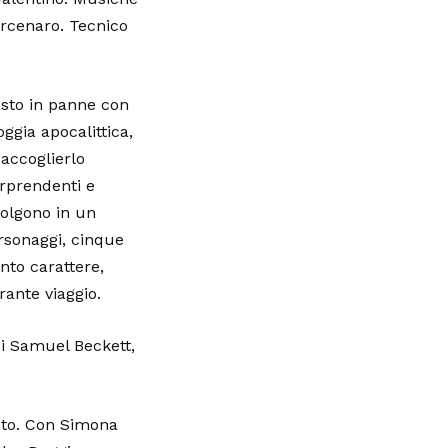
arcenaro. Tecnico
asto in panne con
oggia apocalittica,
 accoglierlo
rprendenti e
volgono in un
rsonaggi, cinque
into carattere,
rante viaggio.
i Samuel Beckett,
sto. Con Simona