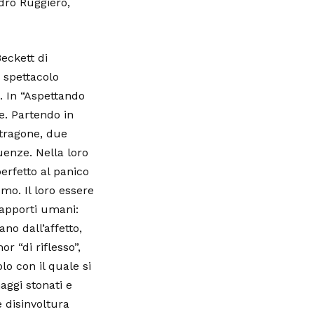
dro Ruggiero,
eckett di
 spettacolo
. In “Aspettando
e. Partendo in
stragone, due
uenze. Nella loro
erfetto al panico
smo. Il loro essere
rapporti umani:
no dall’affetto,
r “di riflesso”,
olo con il quale si
aggi stonati e
 disinvoltura