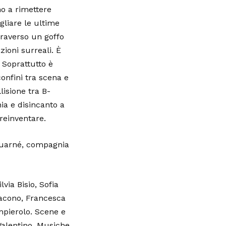
o a rimettere
gliare le ultime
raverso un goffo
ioni surreali. È
Soprattutto è
confini tra scena e
lisione tra B-
ia e disincanto a
 reinventare.
uarné, compagnia
lvia Bisio, Sofia
Iacono, Francesca
pierolo. Scene e
Valentino. Musiche