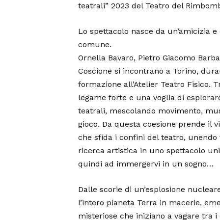
teatrali” 2023 del Teatro del Rimbom
Lo spettacolo nasce da un’amicizia e
comune.
Ornella Bavaro, Pietro Giacomo Barba
Coscione si incontrano a Torino, duran
formazione all’Atelier Teatro Fisico. T
legame forte e una voglia di esplorar
teatrali, mescolando movimento, mus
gioco. Da questa coesione prende il vi
che sfida i confini del teatro, unendo f
ricerca artistica in uno spettacolo un
quindi ad immergervi in un sogno…
Dalle scorie di un’esplosione nuclear
l’intero pianeta Terra in macerie, em
misteriose che iniziano a vagare tra i 