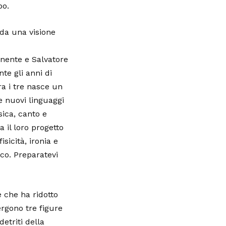
bo.
 da una visione
nente e Salvatore
te gli anni di
ra i tre nasce un
e nuovi linguaggi
ica, canto e
a il loro progetto
isicità, ironia e
ico. Preparatevi
e che ha ridotto
ergono tre figure
detriti della