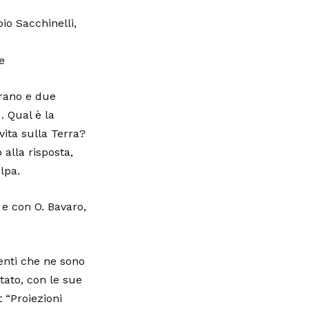
bio Sacchinelli,
e
trano e due
… Qual è la
vita sulla Terra?
alla risposta,
lpa.
 e con O. Bavaro,
genti che ne sono
stato, con le sue
t “Proiezioni